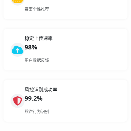
赛事个性推荐
稳定上传速率
98%
用户数据反馈
风控识别成功率
99.2%
欺诈行为识别