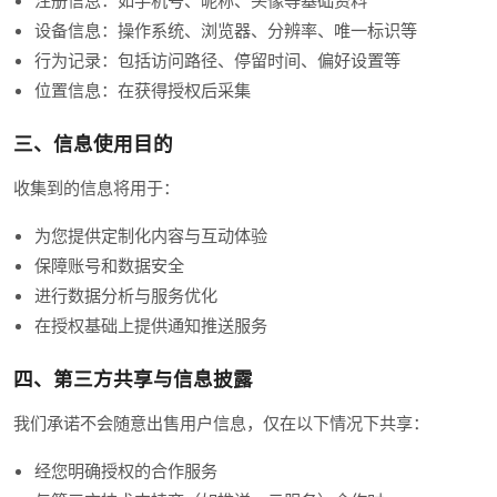
注册信息：如手机号、昵称、头像等基础资料
设备信息：操作系统、浏览器、分辨率、唯一标识等
行为记录：包括访问路径、停留时间、偏好设置等
位置信息：在获得授权后采集
三、信息使用目的
收集到的信息将用于：
为您提供定制化内容与互动体验
保障账号和数据安全
进行数据分析与服务优化
在授权基础上提供通知推送服务
四、第三方共享与信息披露
我们承诺不会随意出售用户信息，仅在以下情况下共享：
经您明确授权的合作服务