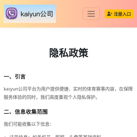
注册入口
隐私政策
一、引言
kaiyun公司平台为用户提供便捷、实时的体育赛事内容，在保障
服务体验的同时，我们高度重视个人隐私保护。
二、信息收集范围
我们可能收集以下信息：